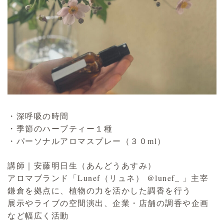
・深呼吸の時間
・季節のハーブティー１種
・パーソナルアロマスプレー（３０ml）
講師｜安藤明日生（あんどうあすみ）
アロマブランド「Lunef（リュネ） @lunef_ 」主宰
鎌倉を拠点に、植物の力を活かした調香を行う
展示やライブの空間演出、企業・店舗の調香や企画
など幅広く活動