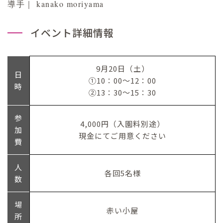
導手｜ kanako moriyama
イベント詳細情報
9月20日（土）
日
①10：00～12：00
時
②13：30～15：30
参
4,000円（入園料別途）
加
現金にてご用意ください
費
人
各回5名様
数
場
赤い小屋
所