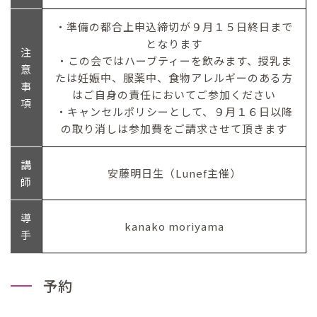
・準備の都合上申込締切が９月１５日終日まで
となります
注
・この会ではハーブティーを飲みます、授乳ま
意
たは妊娠中、服薬中、食物アレルギーのある方
事
はご自身の責任においてご参加ください
項
・キャンセルポリシーとして、９月１６日以降
の取り消しは参加費をご請求させて頂きます
講
安藤明日生（Lunef主催）
師
導
kanako moriyama
手
予約