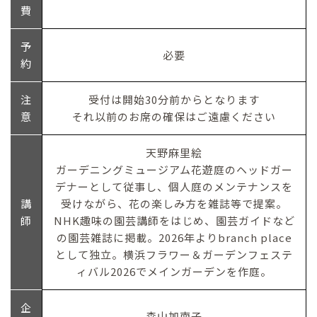
費
予
必要
約
注
受付は開始30分前からとなります
意
それ以前のお席の確保はご遠慮ください
天野麻里絵
ガーデニングミュージアム花遊庭のヘッドガー
デナーとして従事し、個人庭のメンテナンスを
講
受けながら、花の楽しみ方を雑誌等で提案。
師
NHK趣味の園芸講師をはじめ、園芸ガイドなど
の園芸雑誌に掲載。2026年よりbranch place
として独立。横浜フラワー＆ガーデンフェステ
ィバル2026でメインガーデンを作庭。
企
森山加南子