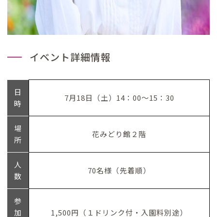
イベント詳細情報
日
7月18日（土）14：00～15：30
時
場
花みどり館２階
所
人
70名様（先着順）
数
参
加
1,500円（１ドリンク付・入園料別途）