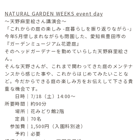
NATURAL GARDEN WEEKS event day
〜天野麻里絵さん講演会〜
「これからの庭の楽しみ -庭暮らしを振り返りながら-」
今年5月惜しまれながらも閉園した、愛知県豊田市の
『ガーデンミュージアム花遊庭』
そのヘッドガーデナーを勤めていらした天野麻里絵さ
ん。
そんな天野さんが、これまで関わってきた庭のメンテナ
ンスから感じた事や、これからはじめてみたいことな
ど。今だからできる庭の楽しみ方をお伝えして下さる貴
重な機会です。
日時｜7/18（土）14:00〜
所要時間｜約90分
場所｜花みどり館2階
定員｜70名
参加費｜1,500円（入園料別途）
予約｜必要