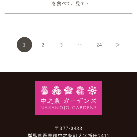
を食べて、見て…
1
2
3
…
24
＞
〒377-0433
群馬県吾妻郡中之条町大字折田2411