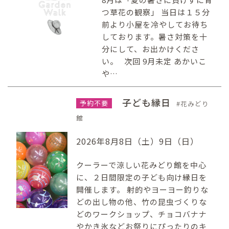
つ草花の観察」 当日は１５分
前より小屋を冷やしてお待ち
しております。暑さ対策を十
分にして、お出かけくださ
い。 次回 9月未定 あかいこ
や…
子ども縁日
予約不要
花みどり
館
2026年8月8日（土）9日（日）
クーラーで涼しい花みどり館を中心
に、２日間限定の子ども向け縁日を
開催します。 射的やヨーヨー釣りな
どの出し物の他、竹の昆虫づくりな
どのワークショップ、チョコバナナ
やかき氷などお祭りにぴったりのキ