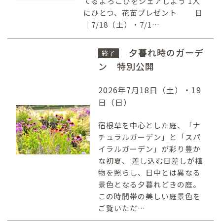
てるよろこびをシェアしよう 1人
にひとつ、花苗プレゼント 日
｜7/18（土）・7/1…
夕暮れ時のガーデ
終了
ン 特別公開
2026年7月18日（土）・19
日（日）
宿根草を中心とした庭、「ナ
チュラルガーデン」と「スパ
イラルガーデン」が彩り豊か
な初夏、 差し込む日差しが植
物を照らし、日中とは異なる
景色となる夕暮れどきの庭。
この時間帯の美しい庭景色を
ご覧いただ…