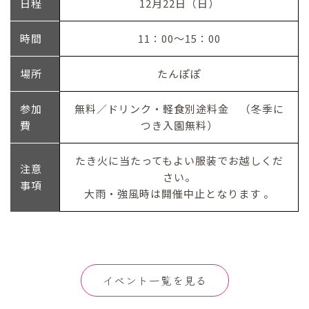
日程
12月22日（日）
時間
11：00～15：00
場所
たんぽぽ
参加
無料／ドリンク・軽食別途料金 （冬季に
費
つき入園無料）
たき火に当たってもよい服装でお越しくだ
注意
さい。
事項
大雨・強風時は開催中止となります 。
イベント一覧を見る