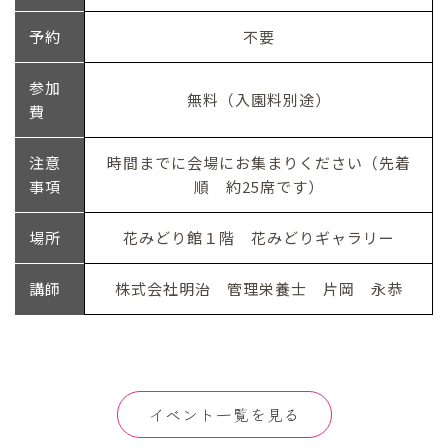
予約
不要
参加
無料（入園料別途）
費
注意
時間までに会場にお集まりください（先着
事項
順 約25席です）
場所
花みどり館１階 花みどりギャラリー
講師
株式会社明治 管理栄養士 片岡 永恭
イベント一覧を見る