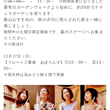
①
16：00～
→ 15：30～ ※時間変更になりました
通常のガーデンウォークより短めに、約30分でナチ
ュラガーデンを巡ります。
森山おすすめの、秋の夕日に照らされた庭を一緒に
感じましょう。
期間中の土曜日限定開催です。
森のステージへお集ま
りください。
※小雨決行
11月17日（日）
【フルート三重奏 あぽろんず】
①10：30～、②13：
00～
※雨天時は花みどり館２階で実施