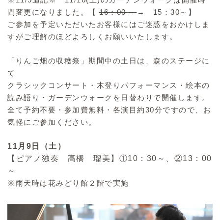
間変更になりました。【
16：00～
→ 15：30～】
ご参加を予定いただいたお客様にはご迷惑をおかけしま
すがご理解のほどよろしくお願いいたします。
「りんご畑の収穫祭」期間中の土日は、森のステージに
て
クラシックコンサート・木登りパフォーマンス・絵本の
読み語り・ガーデンウォークを日替わりで開催します。
全て予約不要・参加費無料・各演目約30分ですので、お
気軽にご参加ください。
11月9日（土）
【
ピアノ独奏
髙橋 瑠美】
①10：30～、②13：00
～
※雨天時は花みどり館２階で実施