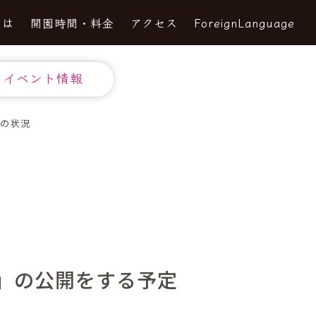
とは
開園時間・料金
アクセス
ForeignLanguage
イベント情報
日の状況
」の公開をする予定