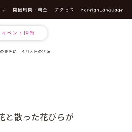
とは
開園時間・料金
アクセス
ForeignLanguage
イベント情報
けの景色に ４月５日の状況
花と散った花びらが