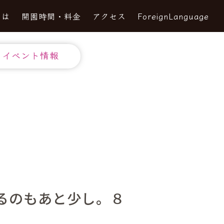
とは
開園時間・料金
アクセス
ForeignLanguage
イベント情報
るのもあと少し。８