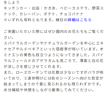
をしよう
キッチンカー・出店：かき氷、ベビーカステラ、野菜ス
ナック、カレーパン、ポテト、チョコバナナ
※いずれも有料となります。縁日の
詳細はこちら
ご来園いただいた際にはぜひ園内のお花たちもご覧くだ
さい。
スパイラルガーデンやナチュラルガーデンを中心にエキ
ナセアやルドベキアといった宿根草が咲いています。オ
ミナエシの黄色も目立つようになってきました。スパイ
ラルフィールドのアゲラタムも見ごろで、薄紫と白の花
が涼しさを感じさせてくれます。
また、ローズガーデンでは花数は少ないですがバラが咲
いており、３連休明けには秋のシーズンへ向けた剪定が
始まってしまうので夏に見られるのも残りわずかです。
水分補給や休憩をしながら散策してみてください。