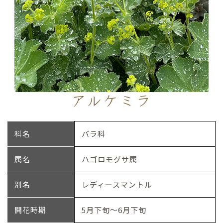
アルケミラ
科名
バラ科
属名
ハゴロモグサ属
別名
レディースマントル
開花時期
5月下旬～6月下旬