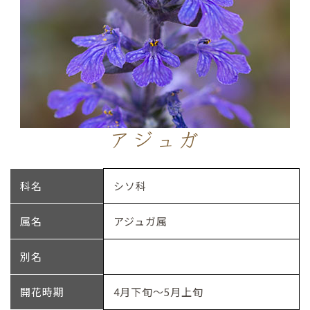
アジュガ
科名
シソ科
属名
アジュガ属
別名
開花時期
4月下旬～5月上旬