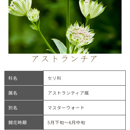
アストランチア
科名
セリ科
属名
アストランティア属
別名
マスターウォート
開花時期
5月下旬～6月中旬