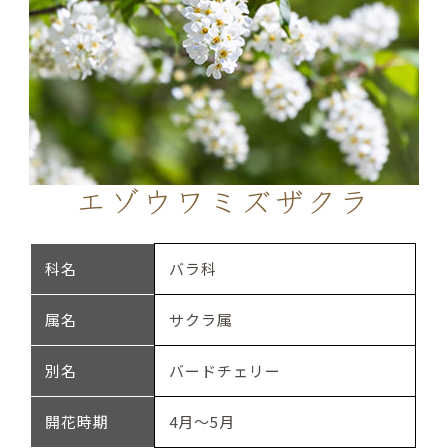
エゾウワミズザクラ
科名
バラ科
属名
サクラ属
別名
バードチェリー
開花時期
4月～5月