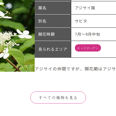
属名
アジサイ属
別名
サビタ
開花時期
7月～9月中旬
ローズガーデン
見られるエリア
アジサイの仲間ですが、開花期はアジ
すべての植物を見る