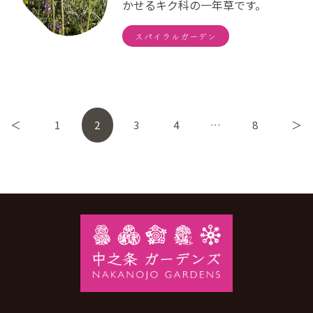
かせるキク科の一年草です。
スパイラルガーデン
＜
1
2
3
4
…
8
＞