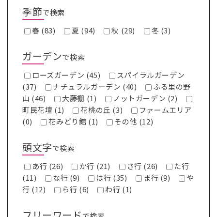
季節
で検索
春 (83)
夏 (94)
秋 (29)
冬 (3)
ガーデン
で検索
ローズガーデン (45)
スパイラルガーデン
(37)
ナチュラルガーデン (40)
ふる里の野
山 (46)
大藤棚 (1)
ノットガーデン (2)
町民花壇 (1)
花桃の丘 (3)
ファームエリア
(0)
花みどり館 (1)
その他 (12)
頭文字
で検索
あ行 (26)
か行 (21)
さ行 (26)
た行
(11)
な行 (9)
は行 (35)
ま行 (9)
や
行 (12)
ら行 (6)
わ行 (1)
フリーワード
で検索