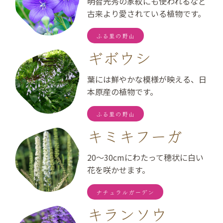
明智光秀の家紋にも使われるなど
古来より愛されている植物です。
ふる里の野山
ギボウシ
葉には鮮やかな模様が映える、日
本原産の植物です。
ふる里の野山
キミキフーガ
20～30cmにわたって穂状に白い
花を咲かせます。
ナチュラルガーデン
キランソウ