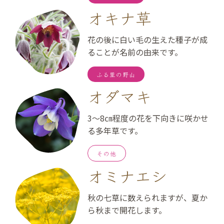
オキナ草
花の後に白い毛の生えた種子が成
ることが名前の由来です。
ふる里の野山
オダマキ
3～8㎝程度の花を下向きに咲かせ
る多年草です。
その他
オミナエシ
秋の七草に数えられますが、夏か
ら秋まで開花します。