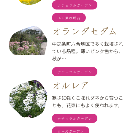
ナチュラルガーデン
ふる里の野山
オランダセダム
中之条町六合地区で多く栽培され
ている品種。薄いピンク色から、
秋が…
ナチュラルガーデン
オルレア
寒さに強くこぼれダネから育つこ
とも。花束にもよく使われます。
ナチュラルガーデン
ローズガーデン