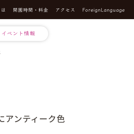
とは
開園時間・料金
アクセス
ForeignLanguage
イベント情報
況
にアンティーク色